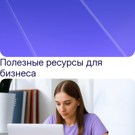
Исаева Анастасия, Категория:
Тереховск
канцелярские товары
косметика
Программа
«
Вводный курс для
Программа
предпринимателей на цифровой
предприним
платформе
»
платформе
»
Полезные ресурсы для
бизнеса