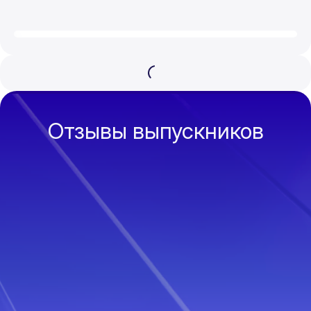
Отзывы выпускников
В этом курсе есть все, что нужно для
Все инстру
тех, кто имеет свой магазин на вб.
работе. До
Получила массу полезной
пошаговый 
информации, сэкономила кучу
дальнейшег
времени на поисках в справках,
очень помо
получила много лайфхаков. Курс
полочкам.
лучший, и из первых уст!