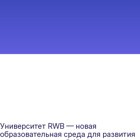
1 сентября
2 года
Онлайн
14 сент
Университет RWB — новая
образовательная среда для развития